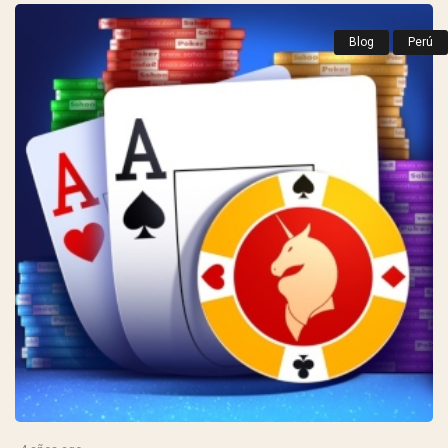
Blog
Perú