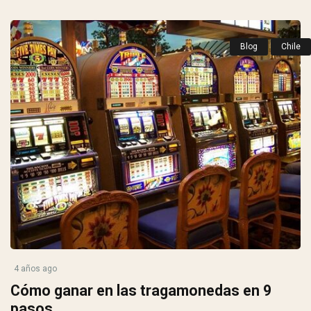
Blog
Chile
4 años ago
Cómo ganar en las tragamonedas en 9
pasos