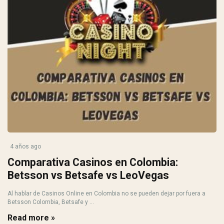
4 años ago
Comparativa Casinos en Colombia:
Betsson vs Betsafe vs LeoVegas
Al hablar de Casinos Online en Colombia no se pueden dejar por fuera a
Betsson Colombia, Betsafe y ...
Read more »