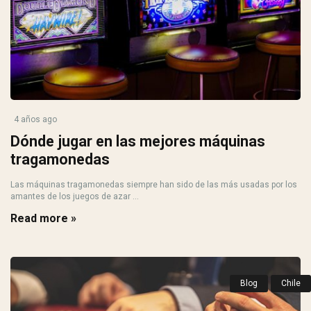
4 años ago
Dónde jugar en las mejores máquinas
tragamonedas
Las máquinas tragamonedas siempre han sido de las más usadas por los
amantes de los juegos de azar ...
Read more »
Blog
Chile