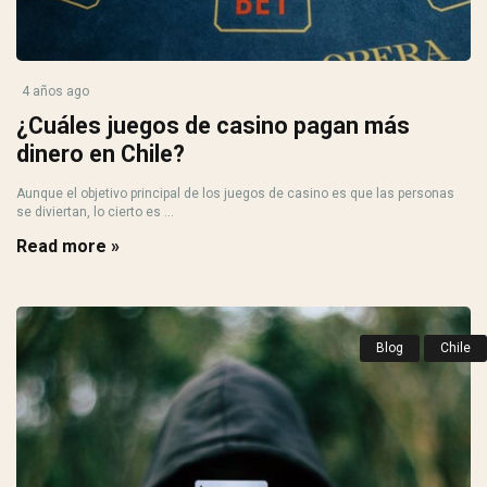
4 años ago
¿Cuáles juegos de casino pagan más
dinero en Chile?
Aunque el objetivo principal de los juegos de casino es que las personas
se diviertan, lo cierto es ...
Read more »
Blog
Chile