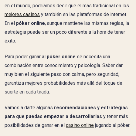
en el mundo, podríamos decir que el más tradicional en los
mejores casinos
y también en las plataformas de internet.
En el
póker online
, aunque mantiene las mismas reglas, la
estrategia puede ser un poco diferente a la hora de tener
éxito.
Para poder ganar al
póker online
se necesita una
combinación entre conocimiento y psicología. Saber dar
muy bien el siguiente paso con calma, pero seguridad,
garantiza mejores probabilidades más allá del toque de
suerte en cada tirada.
Vamos a darte algunas
recomendaciones y estrategias
para que puedas empezar a desarrollarlas
y tener más
posibilidades de ganar en el
casino online
jugando al póker.