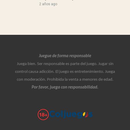
2 años ago
Juegue de forma responsable
Juega bien. Ser responsable es parte del juego. Jugar sin
control causa adicción. El juego es entretenimiento. Juega
con moderación. Prohibida la venta a menores de edad.
Por favor, juega con responsabilidad.