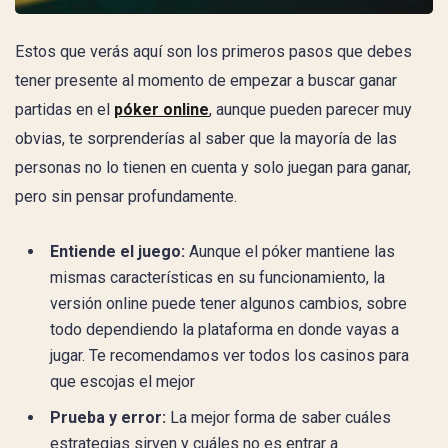
Estos que verás aquí son los primeros pasos que debes
tener presente al momento de empezar a buscar ganar
partidas en el
póker online
, aunque pueden parecer muy
obvias, te sorprenderías al saber que la mayoría de las
personas no lo tienen en cuenta y solo juegan para ganar,
pero sin pensar profundamente.
Entiende el juego:
Aunque el póker mantiene las
mismas características en su funcionamiento, la
versión online puede tener algunos cambios, sobre
todo dependiendo la plataforma en donde vayas a
jugar. Te recomendamos ver todos los casinos para
que escojas el mejor
Prueba y error:
La mejor forma de saber cuáles
estrategias sirven y cuáles no es entrar a