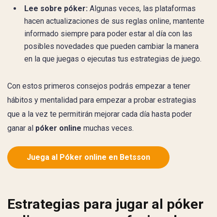
Lee sobre póker:
Algunas veces, las plataformas
hacen actualizaciones de sus reglas online, mantente
informado siempre para poder estar al día con las
posibles novedades que pueden cambiar la manera
en la que juegas o ejecutas tus estrategias de juego.
Con estos primeros consejos podrás empezar a tener
hábitos y mentalidad para empezar a probar estrategias
que a la vez te permitirán mejorar cada día hasta poder
ganar al
póker online
muchas veces.
Juega al Póker online en Betsson
Estrategias para jugar al póker