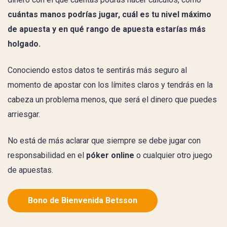
cuántas manos podrías jugar, cuál es tu nivel máximo
de apuesta y en qué rango de apuesta estarías más
holgado.
Conociendo estos datos te sentirás más seguro al
momento de apostar con los límites claros y tendrás en la
cabeza un problema menos, que será el dinero que puedes
arriesgar.
No está de más aclarar que siempre se debe jugar con
responsabilidad en el
póker online
o cualquier otro juego
de apuestas.
Bono de Bienvenida Betsson