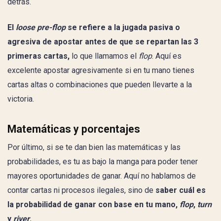
detrás.
El
loose pre-flop
se refiere a la jugada pasiva o
agresiva de apostar antes de que se repartan las 3
primeras cartas,
lo que llamamos el
flop
. Aquí es
excelente apostar agresivamente si en tu mano tienes
cartas altas o combinaciones que pueden llevarte a la
victoria.
Matemáticas y porcentajes
Por último, si se te dan bien las matemáticas y las
probabilidades, es tu as bajo la manga para poder tener
mayores oportunidades de ganar. Aquí no hablamos de
contar cartas ni procesos ilegales, sino de
saber cuál es
la probabilidad de ganar con base en tu mano,
flop
,
turn
y
river
.