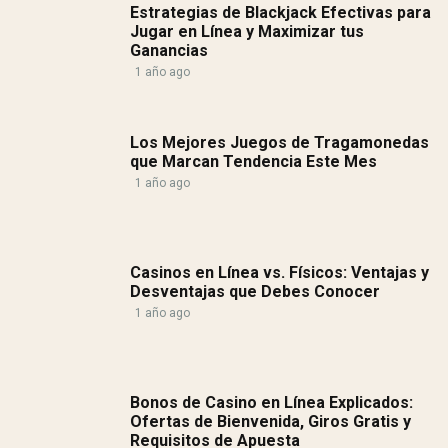
Estrategias de Blackjack Efectivas para
Jugar en Línea y Maximizar tus
Ganancias
1 año ago
Los Mejores Juegos de Tragamonedas
que Marcan Tendencia Este Mes
1 año ago
Casinos en Línea vs. Físicos: Ventajas y
Desventajas que Debes Conocer
1 año ago
Bonos de Casino en Línea Explicados:
Ofertas de Bienvenida, Giros Gratis y
Requisitos de Apuesta