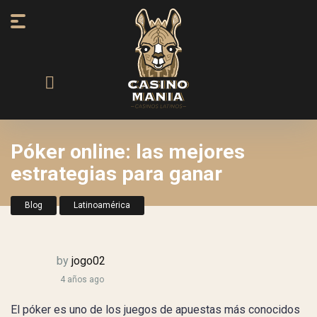
Póker online: las mejores
estrategias para ganar
Blog
Latinoamérica
by
jogo02
4 años ago
El póker es uno de los juegos de apuestas más conocidos