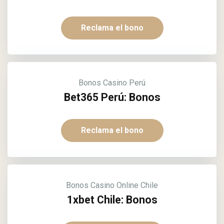
Reclama el bono
Bonos Casino Perú
Bet365 Perú: Bonos
Reclama el bono
Bonos Casino Online Chile
1xbet Chile: Bonos