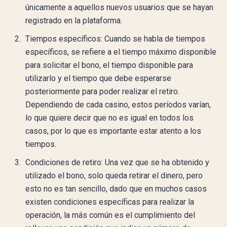
únicamente a aquellos nuevos usuarios que se hayan
registrado en la plataforma.
Tiempos específicos: Cuando se habla de tiempos
específicos, se refiere a el tiempo máximo disponible
para solicitar el bono, el tiempo disponible para
utilizarlo y el tiempo que debe esperarse
posteriormente para poder realizar el retiro.
Dependiendo de cada casino, estos períodos varían,
lo que quiere decir que no es igual en todos los
casos, por lo que es importante estar atento a los
tiempos.
Condiciones de retiro: Una vez que se ha obtenido y
utilizado el bono, solo queda retirar el dinero, pero
esto no es tan sencillo, dado que en muchos casos
existen condiciones específicas para realizar la
operación, la más común es el cumplimiento del