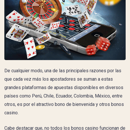
De cualquier modo, una de las principales razones por las
que cada vez más los apostadores se suman a estas
grandes plataformas de apuestas disponibles en diversos
países como Perú, Chile, Ecuador, Colombia, México, entre
otros, es por el atractivo bono de bienvenida y otros bonos
casino.
Cabe destacar que, no todos los bonos casino funcionan de