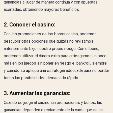
ganancias al jugar de manera continua y con apuestas
acertadas, obteniendo mayores beneficios.
2.
Conocer el casino:
Con las promociones de los bonos casino, podemos
descubrir otras opciones que quizás no revisamos
anteriormente bajo nuestro propio riesgo. Con el bono,
podemos utilizar el dinero extra para arriesgarnos un poco
más en los juegos sin poner en riesgo el bankroll, siempre
y cuando se aplique una estrategia adecuada para no perder
todas las posibilidades demasiado rápido.
3.
Aumentar las ganancias:
Cuando se juega al casino sin promociones y bonos, las
ganancias dependen directamente de la cuota que se ha