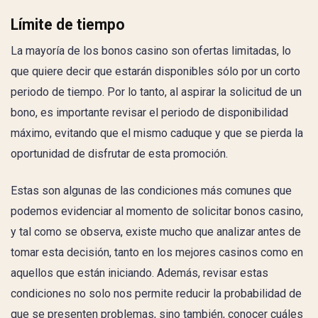
Límite de tiempo
La mayoría de los bonos casino son ofertas limitadas, lo
que quiere decir que estarán disponibles sólo por un corto
periodo de tiempo. Por lo tanto, al aspirar la solicitud de un
bono, es importante revisar el periodo de disponibilidad
máximo, evitando que el mismo caduque y que se pierda la
oportunidad de disfrutar de esta promoción.
Estas son algunas de las condiciones más comunes que
podemos evidenciar al momento de solicitar bonos casino,
y tal como se observa, existe mucho que analizar antes de
tomar esta decisión, tanto en los mejores casinos como en
aquellos que están iniciando. Además, revisar estas
condiciones no solo nos permite reducir la probabilidad de
que se presenten problemas, sino también, conocer cuáles