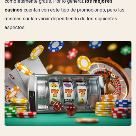
completamente gratis. Por lo general,
los mejores
casinos
cuentan con este tipo de promociones, pero las
mismas suelen variar dependiendo de los siguientes
aspectos: