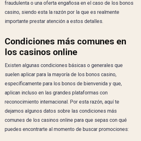
fraudulenta o una oferta engañosa en el caso de los bonos
casino, siendo esta la razón por la que es realmente
importante prestar atención a estos detalles.
Condiciones más comunes en
los casinos online
Existen algunas condiciones básicas o generales que
suelen aplicar para la mayoría de los bonos casino,
específicamente para los bonos de bienvenida y que,
aplican incluso en las grandes plataformas con
reconocimiento internacional. Por esta razón, aquí te
dejamos algunos datos sobre las condiciones más
comunes de los casinos online para que sepas con qué
puedes encontrarte al momento de buscar promociones: