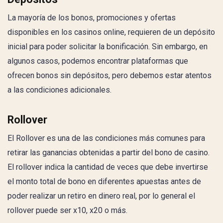
La mayoría de los bonos, promociones y ofertas
disponibles en los casinos online, requieren de un depósito
inicial para poder solicitar la bonificación. Sin embargo, en
algunos casos, podemos encontrar plataformas que
ofrecen bonos sin depósitos, pero debemos estar atentos
a las condiciones adicionales.
Rollover
El Rollover es una de las condiciones más comunes para
retirar las ganancias obtenidas a partir del bono de casino.
El rollover indica la cantidad de veces que debe invertirse
el monto total de bono en diferentes apuestas antes de
poder realizar un retiro en dinero real, por lo general el
rollover puede ser x10, x20 o más.