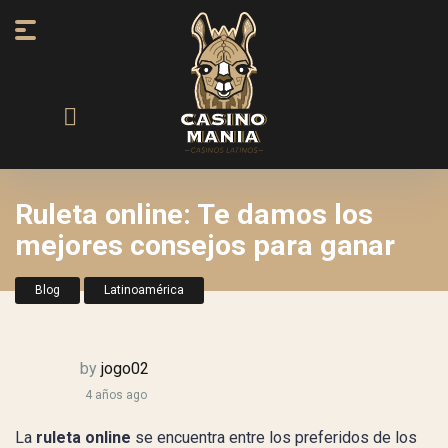
Ruleta online: Te damos los
mejores consejos para ganar
Blog
Latinoamérica
by
jogo02
4 años ago
La
ruleta online
se encuentra entre los preferidos de los