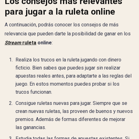
Los consejos más relevantes
para jugar a la ruleta online
A continuación, podrás conocer los consejos de más
relevancia que pueden darte la posibilidad de ganar en los
Stream
ruleta
online
:
Realiza los trucos en la ruleta jugando con dinero
ficticio. Bien sabes que puedes jugar sin realizar
apuestas reales antes, para adaptarte a las reglas del
juego. En estos momentos puedes probar si los
trucos funcionan.
Consigue ruletas nuevas para jugar. Siempre que se
crean nuevas ruletas, las proveen de buenos y nuevos
premios. Además de formas diferentes de mejorar
las ganancias.
Estudia todas las formas de apuestas existentes
.
Si