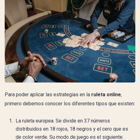
Para poder aplicar las estrategias en la
ruleta online
,
primero debemos conocer los diferentes tipos que existen:
La ruleta europea. Se divide en 37 números
distribuidos en 18 rojos, 18 negros y el cero que es
de color verde. Su modo de juego es el siguiente: