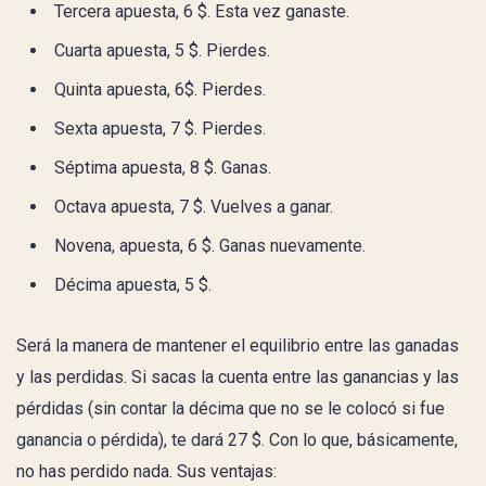
Tercera apuesta, 6 $. Esta vez ganaste.
Cuarta apuesta, 5 $. Pierdes.
Quinta apuesta, 6$. Pierdes.
Sexta apuesta, 7 $. Pierdes.
Séptima apuesta, 8 $. Ganas.
Octava apuesta, 7 $. Vuelves a ganar.
Novena, apuesta, 6 $. Ganas nuevamente.
Décima apuesta, 5 $.
Será la manera de mantener el equilibrio entre las ganadas
y las perdidas. Si sacas la cuenta entre las ganancias y las
pérdidas (sin contar la décima que no se le colocó si fue
ganancia o pérdida), te dará 27 $. Con lo que, básicamente,
no has perdido nada. Sus ventajas: