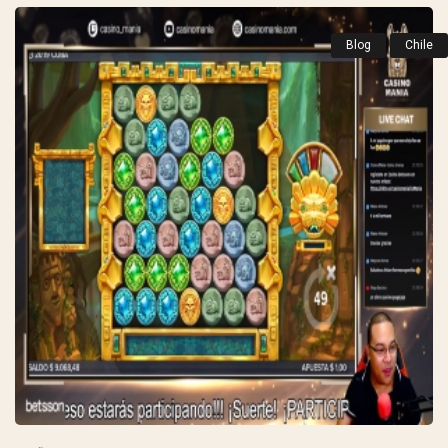
Blog
Chile