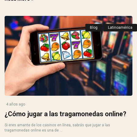
Blog
Latinoamérica
4 años ago
¿Cómo jugar a las tragamonedas online?
Si eres amante de los casinos en línea, sabrás que jugar a las
tragamonedas online es una de ...