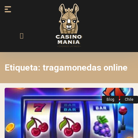
Etiqueta:
tragamonedas online
Blog
Chile