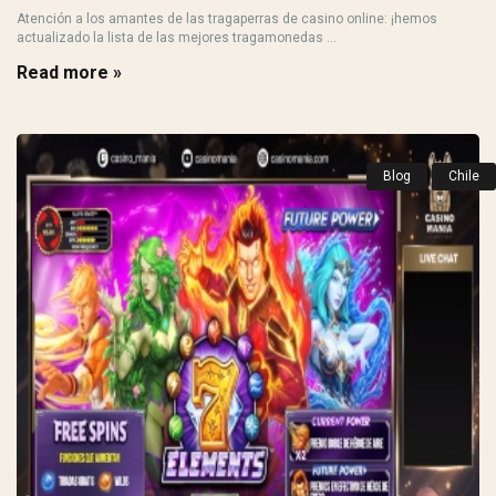
Atención a los amantes de las tragaperras de casino online: ¡hemos
actualizado la lista de las mejores tragamonedas ...
Read more »
Blog
Chile