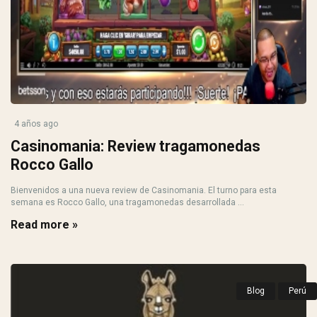
4 años ago
Casinomania: Review tragamonedas
Rocco Gallo
Bienvenidos a una nueva review de Casinomania. El turno para esta
semana es Rocco Gallo, una tragamonedas desarrollada ...
Read more »
Blog
Perú