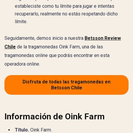
estableciste como tu límite para jugar e intentas
recuperarlo, realmente no estás respetando dicho
límite.
Seguidamente, demos inicio a nuestra
Betsson Review
Chile
de la tragamonedas Oink Farm, una de las
tragamonedas online que podrás encontrar en esta
operadora online.
Disfruta de todas las tragamonedas en
Betsson Chile
Información de Oink Farm
Título.
Oink Farm.