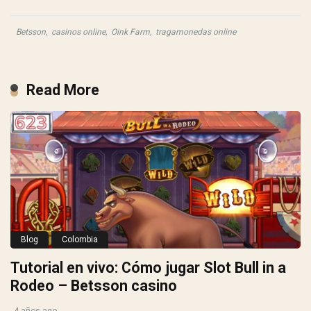
Betsson
,
casinos online
,
Oink Farm
,
tragamonedas online
Read More
Blog
Colombia
Tutorial en vivo: Cómo jugar Slot Bull in a
Rodeo – Betsson casino