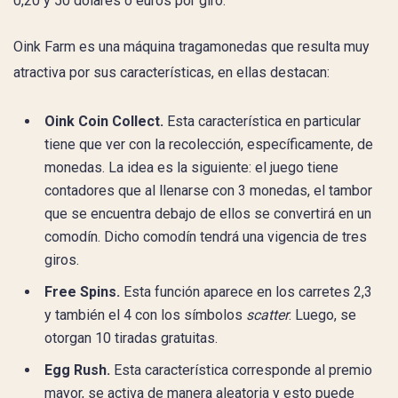
0,20 y 50 dólares o euros por giro.
Oink Farm es una máquina tragamonedas que resulta muy
atractiva por sus características, en ellas destacan:
Oink Coin Collect.
Esta característica en particular
tiene que ver con la recolección, específicamente, de
monedas. La idea es la siguiente: el juego tiene
contadores que al llenarse con 3 monedas, el tambor
que se encuentra debajo de ellos se convertirá en un
comodín. Dicho comodín tendrá una vigencia de tres
giros.
Free Spins.
Esta función aparece en los carretes 2,3
y también el 4 con los símbolos
scatter
. Luego, se
otorgan 10 tiradas gratuitas.
Egg Rush.
Esta característica corresponde al premio
mayor, se activa de manera aleatoria y esto puede