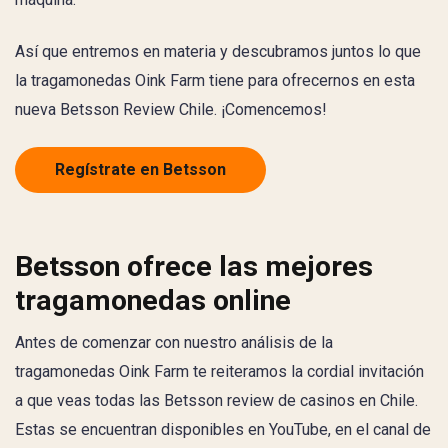
Así que entremos en materia y descubramos juntos lo que
la tragamonedas Oink Farm tiene para ofrecernos en esta
nueva Betsson Review Chile. ¡Comencemos!
Regístrate en Betsson
Betsson ofrece las mejores
tragamonedas online
Antes de comenzar con nuestro análisis de la
tragamonedas Oink Farm te reiteramos la cordial invitación
a que veas todas las Betsson review de casinos en Chile.
Estas se encuentran disponibles en YouTube, en el canal de