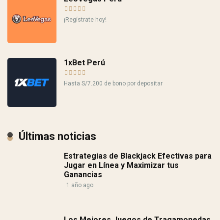
¡Regístrate hoy!
1xBet Perú
Hasta S/7.200 de bono por depositar
Últimas noticias
Estrategias de Blackjack Efectivas para
Jugar en Línea y Maximizar tus
Ganancias
1 año ago
Los Mejores Juegos de Tragamonedas