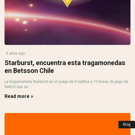
5 años ago
Starburst, encuentra esta tragamonedas
en Betsson Chile
La tragamoneda Starburst es un juego de 5 rodillos y 10 líneas de pago de
NetEnt que se ...
Read more »
Blog