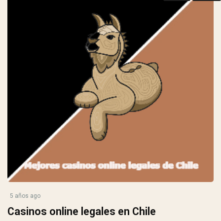
5 años ago
Casinos online legales en Chile