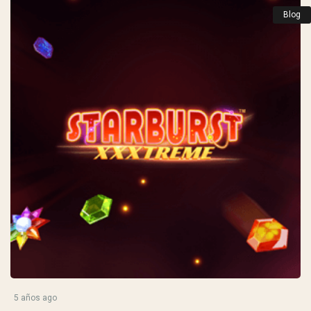
Blog
5 años ago