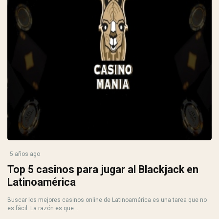
5 años ago
Top 5 casinos para jugar al Blackjack en
Latinoamérica
Buscar los mejores casinos online de Latinoamérica es una tarea que no
es fácil. La razón es que ...