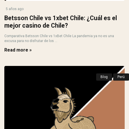
5 años ago
Betsson Chile vs 1xbet Chile: ¿Cuál es el
mejor casino de Chile?
Comparativa Betsson Chile vs 1xBet Chile La pandemia ya no es una
excusa para no disfrutar de los ...
Read more »
Blog
Perú