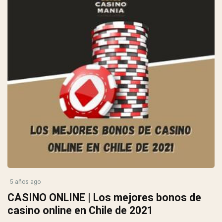
5 años ago
CASINO ONLINE | Los mejores bonos de
casino online en Chile de 2021