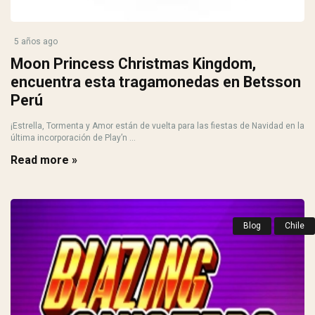
5 años ago
Moon Princess Christmas Kingdom,
encuentra esta tragamonedas en Betsson
Perú
¡Estrella, Tormenta y Amor están de vuelta para las fiestas de Navidad en la
última incorporación de Play’n ...
Read more »
Blog
Chile