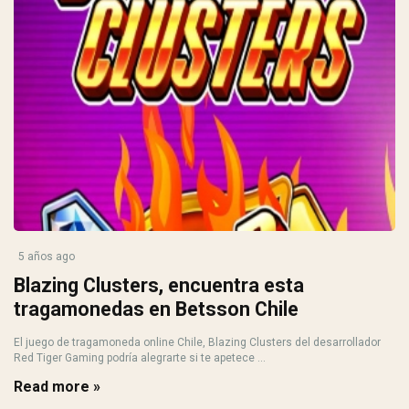
5 años ago
Blazing Clusters, encuentra esta
tragamonedas en Betsson Chile
El juego de tragamoneda online Chile, Blazing Clusters del desarrollador
Red Tiger Gaming podría alegrarte si te apetece ...
Read more »