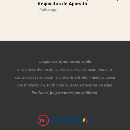
Requisitos de Apuesta
2 años ago
Juegue de forma responsable
Juega bien. Ser responsable es parte del juego. Jugar sin
control causa adicción. El juego es entretenimiento. Juega
con moderación. Prohibida la venta a menores de edad.
Por favor, juega con responsabilidad.