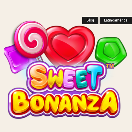
Blog
Latinoamérica