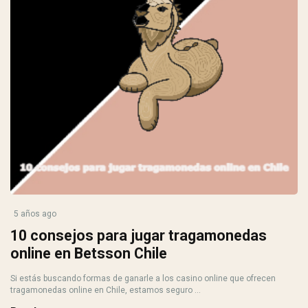
5 años ago
10 consejos para jugar tragamonedas
online en Betsson Chile
Si estás buscando formas de ganarle a los casino online que ofrecen
tragamonedas online en Chile, estamos seguro ...