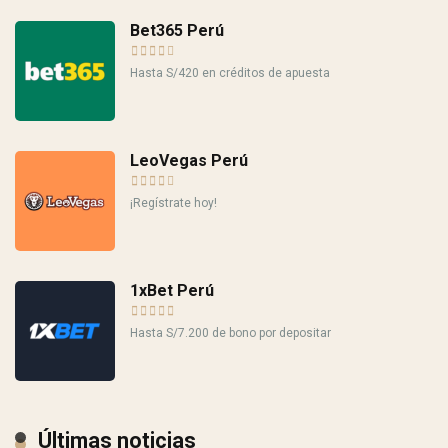
Bet365 Perú
Hasta S/420 en créditos de apuesta
LeoVegas Perú
¡Regístrate hoy!
1xBet Perú
Hasta S/7.200 de bono por depositar
Últimas noticias