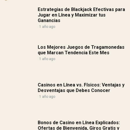
Estrategias de Blackjack Efectivas para
Jugar en Línea y Maximizar tus
Ganancias
1 año ago
Los Mejores Juegos de Tragamonedas
que Marcan Tendencia Este Mes
1 año ago
Casinos en Línea vs. Físicos: Ventajas y
Desventajas que Debes Conocer
1 año ago
Bonos de Casino en Línea Explicados:
Ofertas de Bienvenida, Giros Gratis y