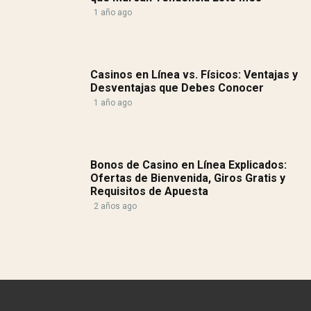
1 año ago
Casinos en Línea vs. Físicos: Ventajas y
Desventajas que Debes Conocer
1 año ago
Bonos de Casino en Línea Explicados:
Ofertas de Bienvenida, Giros Gratis y
Requisitos de Apuesta
2 años ago