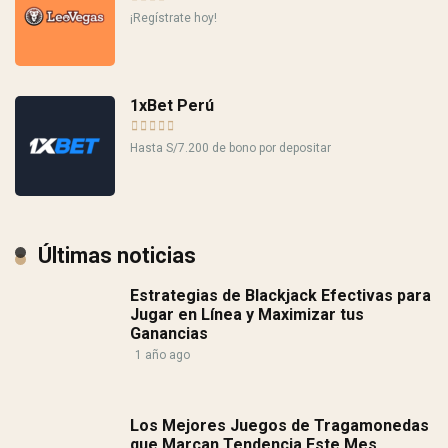
¡Regístrate hoy!
1xBet Perú
Hasta S/7.200 de bono por depositar
Últimas noticias
Estrategias de Blackjack Efectivas para
Jugar en Línea y Maximizar tus
Ganancias
1 año ago
Los Mejores Juegos de Tragamonedas
que Marcan Tendencia Este Mes