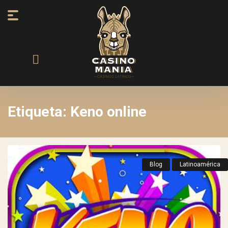
Etiqueta:
Keno online
Blog
Latinoamérica