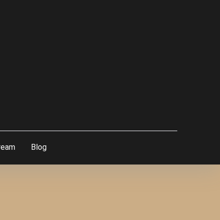
ream
Blog