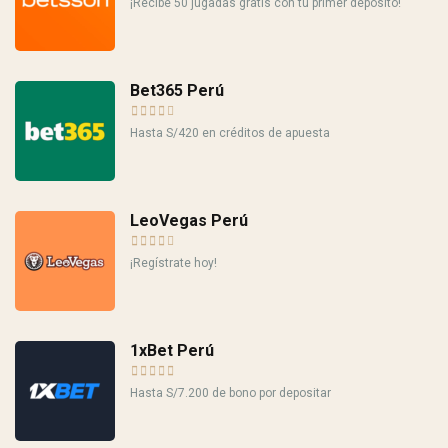
¡Recibe 50 jugadas gratis con tu primer depósito!
Bet365 Perú
Hasta S/420 en créditos de apuesta
LeoVegas Perú
¡Regístrate hoy!
1xBet Perú
Hasta S/7.200 de bono por depositar