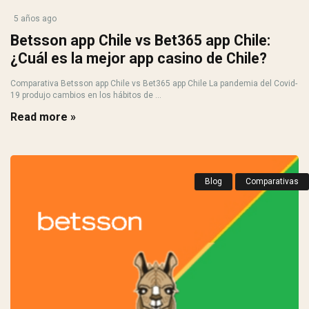
5 años ago
Betsson app Chile vs Bet365 app Chile:
¿Cuál es la mejor app casino de Chile?
Comparativa Betsson app Chile vs Bet365 app Chile La pandemia del Covid-
19 produjo cambios en los hábitos de ...
Read more »
Blog
Comparativas