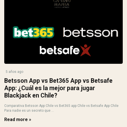
5 años ago
Betsson App vs Bet365 App vs Betsafe
App: ¿Cuál es la mejor para jugar
Blackjack en Chile?
Comparativa Betsson App Chile vs Bet365 app Chile vs Betsafe App Chile
Para nadie es un secreto que ...
Read more »