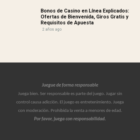
Bonos de Casino en Línea Explicados:
Ofertas de Bienvenida, Giros Gratis y
Requisitos de Apuesta
2 años ago
Juegue de forma responsable
Juega bien. Ser responsable es parte del juego. Jugar sin
control causa adicción. El juego es entretenimiento. Juega
con moderación. Prohibida la venta a menores de edad.
Por favor, juega con responsabilidad.