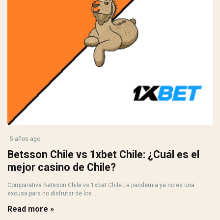
5 años ago
Betsson Chile vs 1xbet Chile: ¿Cuál es el
mejor casino de Chile?
Comparativa Betsson Chile vs 1xBet Chile La pandemia ya no es una
excusa para no disfrutar de los ...
Read more »