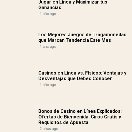
Jugar en Línea y Maximizar tus
Ganancias
1 año ago
Los Mejores Juegos de Tragamonedas
que Marcan Tendencia Este Mes
1 año ago
Casinos en Línea vs. Físicos: Ventajas y
Desventajas que Debes Conocer
1 año ago
Bonos de Casino en Línea Explicados:
Ofertas de Bienvenida, Giros Gratis y
Requisitos de Apuesta
2 años ago