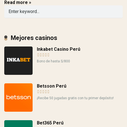
Read more »
Mejores casinos
Inkabet Casino Perú
Bono de hasta S/800
Betsson Perú
¡Recibe 50 jugadas gratis con tu primer depósito!
Bet365 Perú