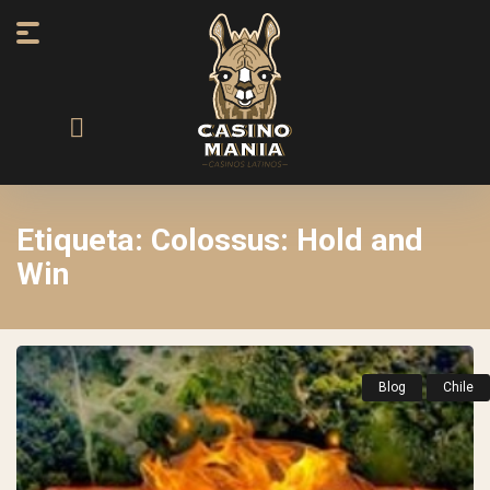
Etiqueta:
Colossus: Hold and
Win
Blog
Chile