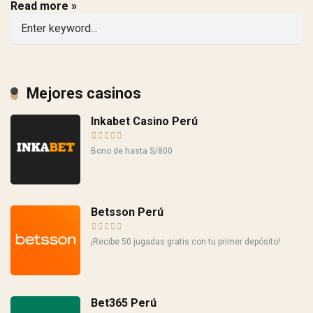
Read more »
Mejores casinos
Inkabet Casino Perú
Bono de hasta S/800
Betsson Perú
¡Recibe 50 jugadas gratis con tu primer depósito!
Bet365 Perú