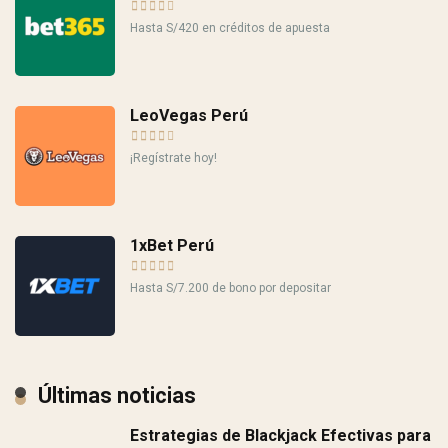
Hasta S/420 en créditos de apuesta
LeoVegas Perú
¡Regístrate hoy!
1xBet Perú
Hasta S/7.200 de bono por depositar
Últimas noticias
Estrategias de Blackjack Efectivas para