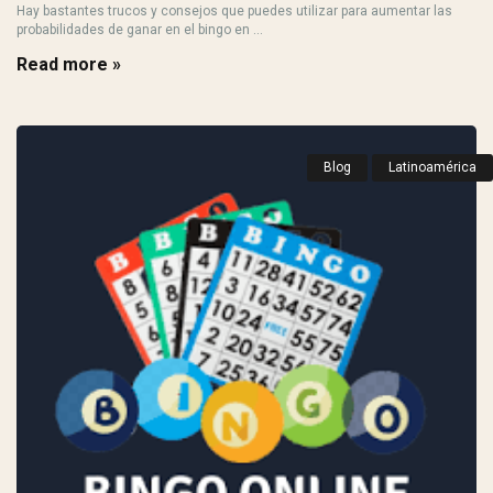
Hay bastantes trucos y consejos que puedes utilizar para aumentar las
probabilidades de ganar en el bingo en ...
Read more »
Blog
Latinoamérica