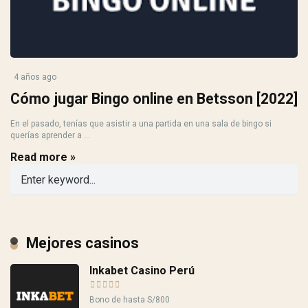
4 años ago
Cómo jugar Bingo online en Betsson [2022]
En el pasado, tenías que asistir a una partida en una sala de bingo si
querías aprender a ...
Read more »
Mejores casinos
Inkabet Casino Perú
Bono de hasta S/800