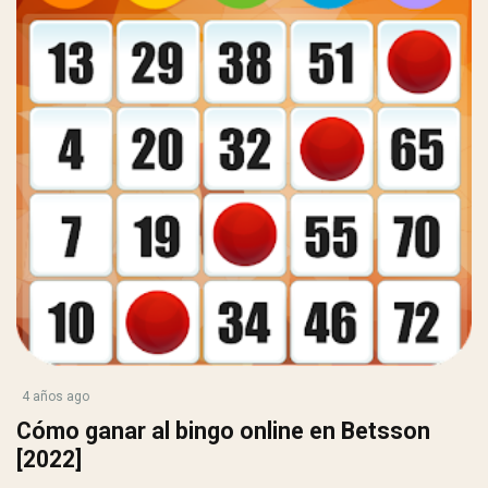
4 años ago
Cómo ganar al bingo online en Betsson
[2022]