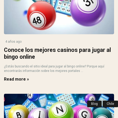
4 años ago
Conoce los mejores casinos para jugar al
bingo online
¿Estás buscando el sitio ideal para jugar al bingo online? Porque aquí
encontrarás información sobre los mejores portales ...
Read more »
Blog
Chile