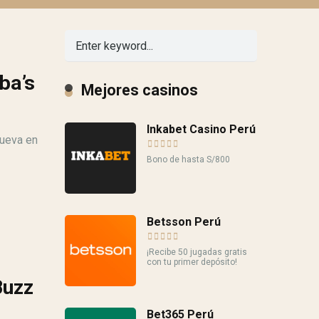
ba’s
Mejores casinos
Inkabet Casino Perú
nueva en
Bono de hasta S/800
Betsson Perú
¡Recibe 50 jugadas gratis
con tu primer depósito!
Buzz
Bet365 Perú