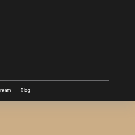
tream
Blog