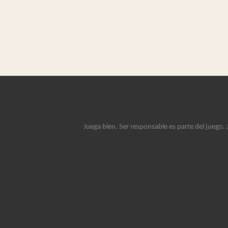
Juega bien. Ser responsable es parte del juego.