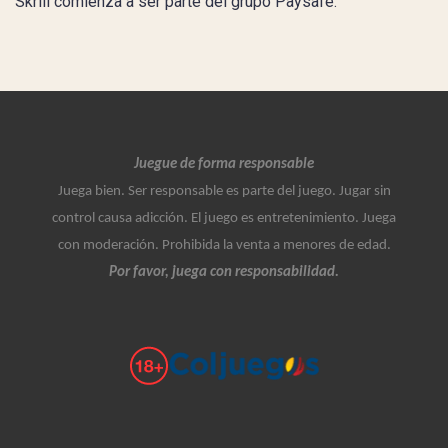
Skrill comienza a ser parte del grupo Paysafe.
Juegue de forma responsable
Juega bien. Ser responsable es parte del juego. Jugar sin
control causa adicción. El juego es entretenimiento. Juega
con moderación. Prohibida la venta a menores de edad.
Por favor, juega con responsabilidad.