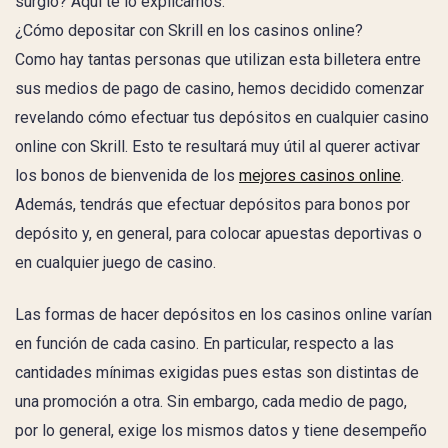
surgió? Aquí te lo explicamos.
¿Cómo depositar con Skrill en los casinos online?
Como hay tantas personas que utilizan esta billetera entre
sus medios de pago de casino, hemos decidido comenzar
revelando cómo efectuar tus depósitos en cualquier casino
online con Skrill. Esto te resultará muy útil al querer activar
los bonos de bienvenida de los
mejores casinos online
.
Además, tendrás que efectuar depósitos para bonos por
depósito y, en general, para colocar apuestas deportivas o
en cualquier juego de casino.
Las formas de hacer depósitos en los casinos online varían
en función de cada casino. En particular, respecto a las
cantidades mínimas exigidas pues estas son distintas de
una promoción a otra. Sin embargo, cada medio de pago,
por lo general, exige los mismos datos y tiene desempeño