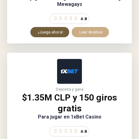
Mewagays
4.8
¡Juega ahora!
Leer Análisis
Deposita y gana
$1.35M CLP y 150 giros
gratis
Para jugar en 1xBet Casino
4.8