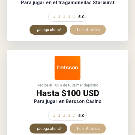
Para jugar en el tragamonedas Starburst
5.0
¡Juega ahora!
Leer Análisis
Recibe el 100% de tu primer depóstio
Hasta $100 USD
Para jugar en Betsson Casino
5.0
¡Juega ahora!
Leer Análisis