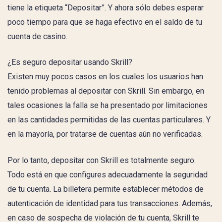
tiene la etiqueta “Depositar”. Y ahora sólo debes esperar
poco tiempo para que se haga efectivo en el saldo de tu
cuenta de casino.
¿Es seguro depositar usando Skrill?
Existen muy pocos casos en los cuales los usuarios han
tenido problemas al depositar con Skrill. Sin embargo, en
tales ocasiones la falla se ha presentado por limitaciones
en las cantidades permitidas de las cuentas particulares. Y
en la mayoría, por tratarse de cuentas aún no verificadas.
Por lo tanto, depositar con Skrill es totalmente seguro.
Todo está en que configures adecuadamente la seguridad
de tu cuenta. La billetera permite establecer métodos de
autenticación de identidad para tus transacciones. Además,
en caso de sospecha de violación de tu cuenta, Skrill te