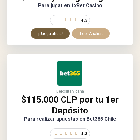
Para jugar en 1xBet Casino
4.3
¡Juega ahora!
Leer Análisis
Deposita y gana
$115.000 CLP por tu 1er
Depósito
Para realizar apuestas en Bet365 Chile
4.3