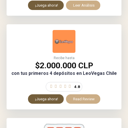
¡Juega ahora!
Leer Análisis
Recibe hasta
$2.000.000 CLP
con tus primeros 4 depósitos en LeoVegas Chile
4.8
¡Juega ahora!
Read Review