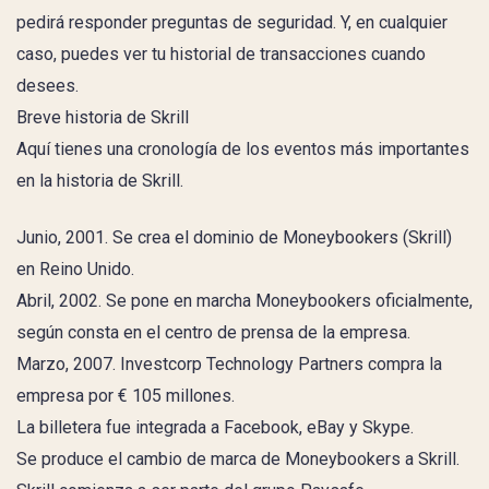
pedirá responder preguntas de seguridad. Y, en cualquier
caso, puedes ver tu historial de transacciones cuando
desees.
Breve historia de Skrill
Aquí tienes una cronología de los eventos más importantes
en la historia de Skrill.
Junio, 2001. Se crea el dominio de Moneybookers (Skrill)
en Reino Unido.
Abril, 2002. Se pone en marcha Moneybookers oficialmente,
según consta en el centro de prensa de la empresa.
Marzo, 2007. Investcorp Technology Partners compra la
empresa por € 105 millones.
La billetera fue integrada a Facebook, eBay y Skype.
Se produce el cambio de marca de Moneybookers a Skrill.