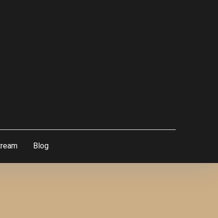
tream
Blog