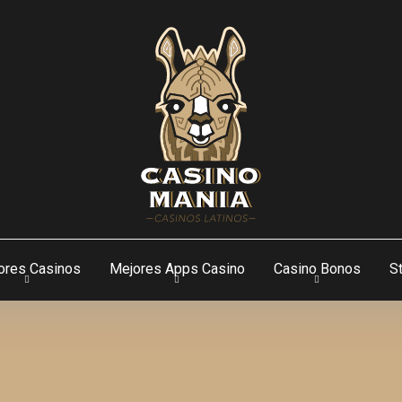
ores Casinos
Mejores Apps Casino
Casino Bonos
S