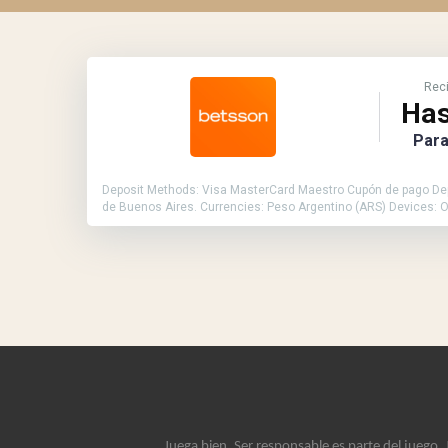
Reci
Has
Para
Deposit Methods: Visa MasterCard Maestro Cupón de pago Depo
de Buenos Aires. Currencies: Peso Argentino (ARS) Devices: Or
Juega bien. Ser responsable es parte del juego.