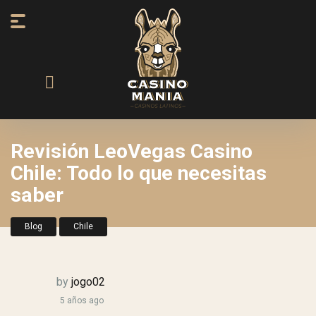
Revisión LeoVegas Casino
Chile: Todo lo que necesitas
saber
Blog
Chile
by
jogo02
5 años ago