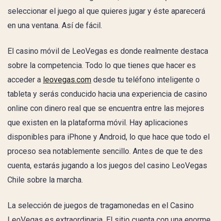
seleccionar el juego al que quieres jugar y éste aparecerá
en una ventana. Así de fácil.
El casino móvil de LeoVegas es donde realmente destaca
sobre la competencia. Todo lo que tienes que hacer es
acceder a
leovegas.com
desde tu teléfono inteligente o
tableta y serás conducido hacia una experiencia de casino
online con dinero real que se encuentra entre las mejores
que existen en la plataforma móvil. Hay aplicaciones
disponibles para iPhone y Android, lo que hace que todo el
proceso sea notablemente sencillo. Antes de que te des
cuenta, estarás jugando a los juegos del casino LeoVegas
Chile sobre la marcha.
La selección de juegos de tragamonedas en el Casino
LeoVegas es extraordinaria. El sitio cuenta con una enorme