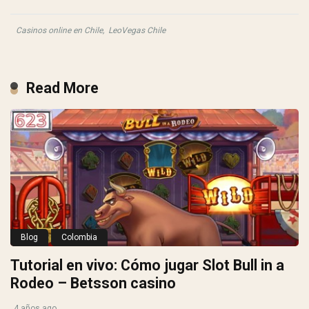
Casinos online en Chile
,
LeoVegas Chile
Read More
Blog
Colombia
Tutorial en vivo: Cómo jugar Slot Bull in a
Rodeo – Betsson casino
4 años ago