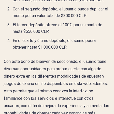
Con el segundo depósito, el usuario puede duplicar el
monto por un valor total de $300.000 CLP.
El tercer depósito ofrece el 100% por un monto de
hasta $550.000 CLP.
En el cuarto y último depósito, el usuario podrá
obtener hasta $1.000.000 CLP.
Con este bono de bienvenida seccionado, el usuario tiene
diversas oportunidades para probar suerte con algo de
dinero extra en las diferentes modalidades de apuesta y
juegos de casino online disponibles en esta web, además,
esto permite que el mismo conozca la interfaz, se
familiarice con los servicios e interactúe con otros
usuarios, con el fin de mejorar la experiencia y aumentar las
probabilidades de obtener cada vez ganancias más