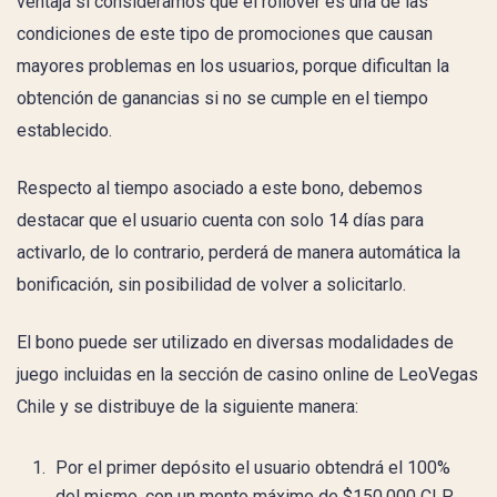
ventaja si consideramos que el rollover es una de las
condiciones de este tipo de promociones que causan
mayores problemas en los usuarios, porque dificultan la
obtención de ganancias si no se cumple en el tiempo
establecido.
Respecto al tiempo asociado a este bono, debemos
destacar que el usuario cuenta con solo 14 días para
activarlo, de lo contrario, perderá de manera automática la
bonificación, sin posibilidad de volver a solicitarlo.
El bono puede ser utilizado en diversas modalidades de
juego incluidas en la sección de casino online de LeoVegas
Chile y se distribuye de la siguiente manera:
Por el primer depósito el usuario obtendrá el 100%
del mismo, con un monto máximo de $150.000 CLP.