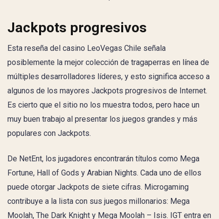
Jackpots progresivos
Esta reseña del casino LeoVegas Chile señala
posiblemente la mejor colección de tragaperras en línea de
múltiples desarrolladores líderes, y esto significa acceso a
algunos de los mayores Jackpots progresivos de Internet.
Es cierto que el sitio no los muestra todos, pero hace un
muy buen trabajo al presentar los juegos grandes y más
populares con Jackpots.
De NetEnt, los jugadores encontrarán títulos como Mega
Fortune, Hall of Gods y Arabian Nights. Cada uno de ellos
puede otorgar Jackpots de siete cifras. Microgaming
contribuye a la lista con sus juegos millonarios: Mega
Moolah, The Dark Knight y Mega Moolah – Isis. IGT entra en