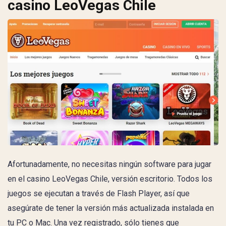
casino LeoVegas Chile
Afortunadamente, no necesitas ningún software para jugar
en el casino LeoVegas Chile, versión escritorio. Todos los
juegos se ejecutan a través de Flash Player, así que
asegúrate de tener la versión más actualizada instalada en
tu PC o Mac. Una vez registrado, sólo tienes que