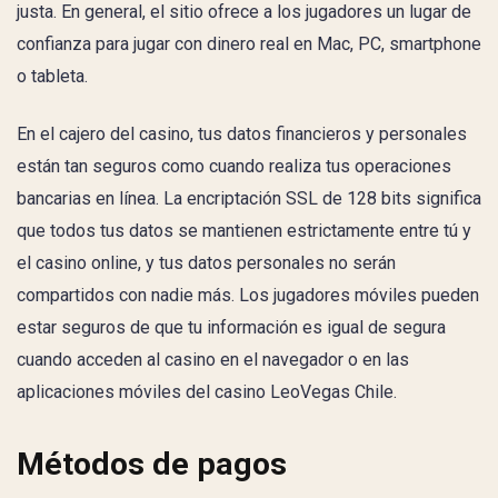
justa. En general, el sitio ofrece a los jugadores un lugar de
confianza para jugar con dinero real en Mac, PC, smartphone
o tableta.
En el cajero del casino, tus datos financieros y personales
están tan seguros como cuando realiza tus operaciones
bancarias en línea. La encriptación SSL de 128 bits significa
que todos tus datos se mantienen estrictamente entre tú y
el casino online, y tus datos personales no serán
compartidos con nadie más. Los jugadores móviles pueden
estar seguros de que tu información es igual de segura
cuando acceden al casino en el navegador o en las
aplicaciones móviles del casino LeoVegas Chile.
Métodos de pagos