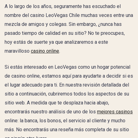
A lo largo de los años, seguramente has escuchado el
nombre del casino LeoVegas Chile muchas veces entre una
mezcla de amigos y colegas. Sin embargo, ¿nunca has
pasado tiempo de calidad en su sitio? No te preocupes,
hoy estás de suerte ya que analizaremos a este
maravilloso
casino online
.
Si estás interesado en LeoVegas como un hogar potencial
de casino online, estamos aquí para ayudarte a decidir si es
el lugar adecuado para ti. En nuestra revisión detallada del
sitio a continuación, cubriremos todos los aspectos de su
sitio web. A medida que te desplaza hacia abajo,
encontrarás nuestro análisis de uno de los
mejores casinos
online: la banca, los bonos, el servicio al cliente y mucho
más. No encontrarás una reseña más completa de su sitio