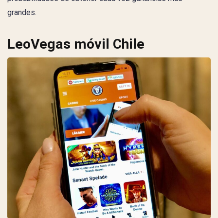
grandes.
LeoVegas móvil Chile