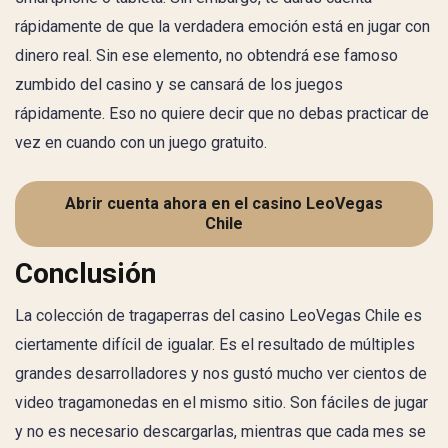
rápidamente de que la verdadera emoción está en jugar con
dinero real. Sin ese elemento, no obtendrá ese famoso
zumbido del casino y se cansará de los juegos
rápidamente. Eso no quiere decir que no debas practicar de
vez en cuando con un juego gratuito.
Abrir cuenta ahora
en el casino LeoVegas
Chile
Conclusión
La colección de tragaperras del casino LeoVegas Chile es
ciertamente difícil de igualar. Es el resultado de múltiples
grandes desarrolladores y nos gustó mucho ver cientos de
video tragamonedas en el mismo sitio. Son fáciles de jugar
y no es necesario descargarlas, mientras que cada mes se