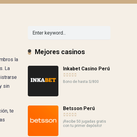
Mejores casinos
embros la
s. La
Inkabet Casino Perú
istrarse
Bono de hasta S/800
y sin
Betsson Perú
ión, te
las
¡Recibe 50 jugadas gratis
con tu primer depósito!