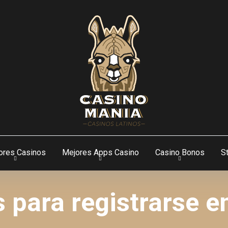
ores Casinos
Mejores Apps Casino
Casino Bonos
S
 para registrarse e