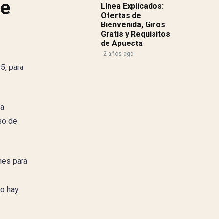
se
Línea Explicados:
Ofertas de
Bienvenida, Giros
Gratis y Requisitos
de Apuesta
2 años ago
5, para
ra
so de
nes para
so hay