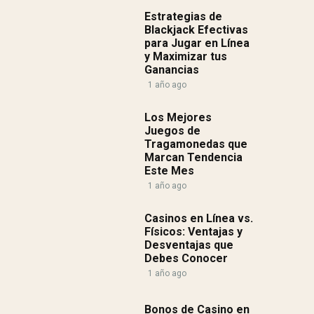
Estrategias de
Blackjack Efectivas
para Jugar en Línea
y Maximizar tus
Ganancias
1 año ago
Los Mejores
Juegos de
Tragamonedas que
Marcan Tendencia
Este Mes
1 año ago
Casinos en Línea vs.
Físicos: Ventajas y
Desventajas que
Debes Conocer
1 año ago
Bonos de Casino en