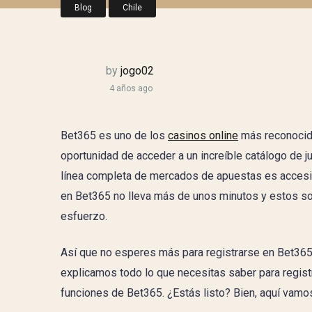
Blog
Chile
by
jogo02
4 años ago
Bet365 es uno de los
casinos online
más reconocido
oportunidad de acceder a un increíble catálogo de 
línea completa de mercados de apuestas es accesib
en Bet365 no lleva más de unos minutos y estos son
esfuerzo.
Así que no esperes más para registrarse en Bet365
explicamos todo lo que necesitas saber para regist
funciones de Bet365. ¿Estás listo? Bien, aquí vamo