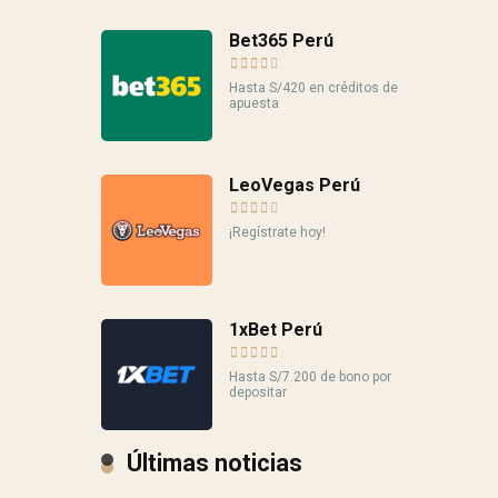
Bet365 Perú
Hasta S/420 en créditos de
apuesta
LeoVegas Perú
¡Regístrate hoy!
1xBet Perú
Hasta S/7.200 de bono por
depositar
Últimas noticias