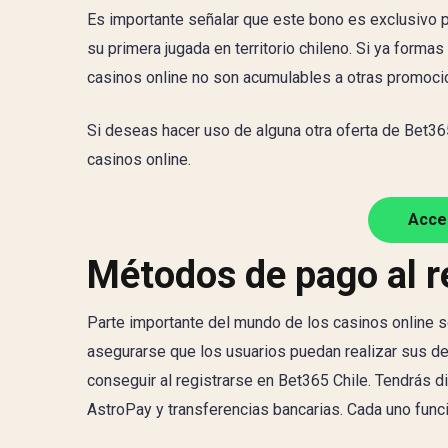
Es importante señalar que este bono es exclusivo 
su primera jugada en territorio chileno. Si ya form
casinos online no son acumulables a otras promoci
Si deseas hacer uso de alguna otra oferta de Bet36
casinos online.
Acce
Métodos de pago al r
Parte importante del mundo de los casinos online 
asegurarse que los usuarios puedan realizar sus de
conseguir al registrarse en Bet365 Chile. Tendrás 
AstroPay y transferencias bancarias. Cada uno func