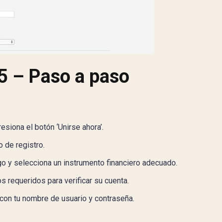
5 – Paso a paso
esiona el botón ‘Unirse ahora’.
 de registro.
go y selecciona un instrumento financiero adecuado.
requeridos para verificar su cuenta.
 con tu nombre de usuario y contraseña.