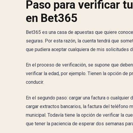
Paso para verificar t
en Bet365
Bet365 es una casa de apuestas que quiere conocer
seguras. Por esta razón, la cuenta tendrá que somet
que pudiera aceptar cualquiera de mis solicitudes de
En el proceso de verificación, se supone que deben
verificar la edad, por ejemplo. Tienen la opción de
conducir.
En el segundo paso: cargar una factura o cualquier
cargar extractos bancarios, la factura del teléfono m
municipal. Todavía tiene la opción de verificar la c
que tener la paciencia de esperar dos semanas para