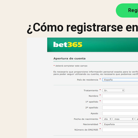
Reg
¿Cómo registrarse en