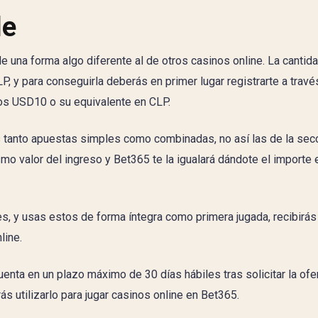
le
 una forma algo diferente al de otros casinos online. La cantid
, y para conseguirla deberás en primer lugar registrarte a travé
os USD10 o su equivalente en CLP.
s tanto apuestas simples como combinadas, no así las de la sec
o valor del ingreso y Bet365 te la igualará dándote el importe 
s, y usas estos de forma íntegra como primera jugada, recibirás
line.
nta en un plazo máximo de 30 días hábiles tras solicitar la ofer
ás utilizarlo para jugar casinos online en Bet365.