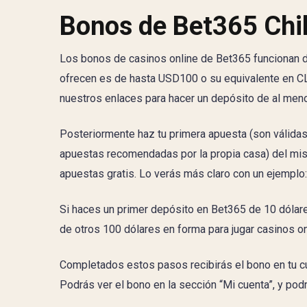
Bonos de Bet365 Chi
Los bonos de casinos online de Bet365 funcionan de
ofrecen es de hasta USD100 o su equivalente en CLP
nuestros enlaces para hacer un depósito de al men
Posteriormente haz tu primera apuesta (son válida
apuestas recomendadas por la propia casa) del mism
apuestas gratis. Lo verás más claro con un ejemplo:
Si haces un primer depósito en Bet365 de 10 dólare
de otros 100 dólares en forma para jugar casinos on
Completados estos pasos recibirás el bono en tu cue
Podrás ver el bono en la sección “Mi cuenta”, y podr