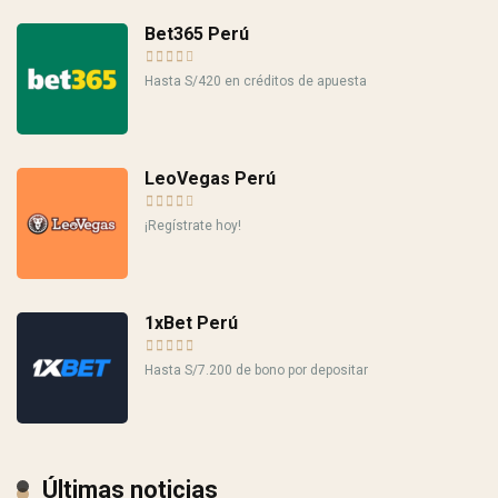
Bet365 Perú
Hasta S/420 en créditos de apuesta
LeoVegas Perú
¡Regístrate hoy!
1xBet Perú
Hasta S/7.200 de bono por depositar
Últimas noticias