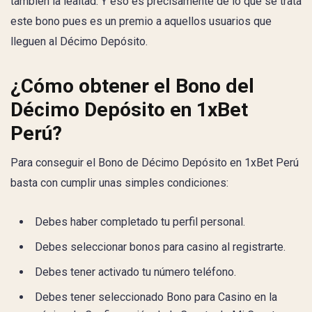
también la lealtad. Y eso es precisamente de lo que se trata
este bono pues es un premio a aquellos usuarios que
lleguen al Décimo Depósito.
¿Cómo obtener el Bono del
Décimo Depósito en 1xBet
Perú?
Para conseguir el Bono de Décimo Depósito en 1xBet Perú
basta con cumplir unas simples condiciones:
Debes haber completado tu perfil personal.
Debes seleccionar bonos para casino al registrarte.
Debes tener activado tu número teléfono.
Debes tener seleccionado Bono para Casino en la