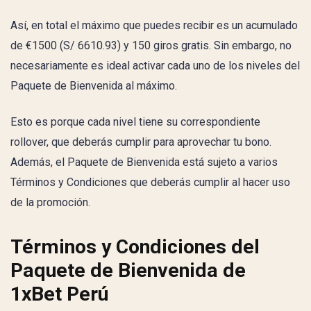
Así, en total el máximo que puedes recibir es un acumulado
de €1500 (S/ 6610.93) y 150 giros gratis. Sin embargo, no
necesariamente es ideal activar cada uno de los niveles del
Paquete de Bienvenida al máximo.
Esto es porque cada nivel tiene su correspondiente
rollover, que deberás cumplir para aprovechar tu bono.
Además, el Paquete de Bienvenida está sujeto a varios
Términos y Condiciones que deberás cumplir al hacer uso
de la promoción.
Términos y Condiciones del
Paquete de Bienvenida de
1xBet Perú