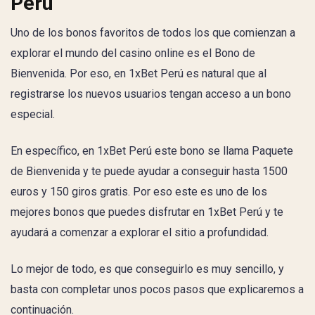
Perú
Uno de los bonos favoritos de todos los que comienzan a
explorar el mundo del casino online es el Bono de
Bienvenida. Por eso, en 1xBet Perú es natural que al
registrarse los nuevos usuarios tengan acceso a un bono
especial.
En específico, en 1xBet Perú este bono se llama Paquete
de Bienvenida y te puede ayudar a conseguir hasta 1500
euros y 150 giros gratis. Por eso este es uno de los
mejores bonos que puedes disfrutar en 1xBet Perú y te
ayudará a comenzar a explorar el sitio a profundidad.
Lo mejor de todo, es que conseguirlo es muy sencillo, y
basta con completar unos pocos pasos que explicaremos a
continuación.