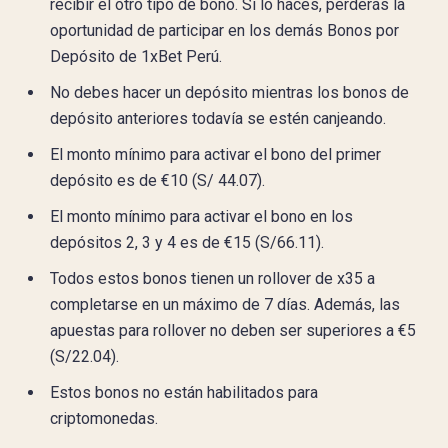
recibir el otro tipo de bono. Si lo haces, perderás la
oportunidad de participar en los demás Bonos por
Depósito de 1xBet Perú.
No debes hacer un depósito mientras los bonos de
depósito anteriores todavía se estén canjeando.
El monto mínimo para activar el bono del primer
depósito es de €10 (S/ 44.07).
El monto mínimo para activar el bono en los
depósitos 2, 3 y 4 es de €15 (S/66.11).
Todos estos bonos tienen un rollover de x35 a
completarse en un máximo de 7 días. Además, las
apuestas para rollover no deben ser superiores a €5
(S/22.04).
Estos bonos no están habilitados para
criptomonedas.