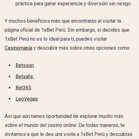
práctica para ganar experiencia y diversión sin riesgo.
Y muchos beneficios más que encontrarás al visitar la
página oficial de 1xBet Perú. Sin embargo, si decides que
1xBet Perú no es lo ideal para ti, puedes visitar
Casinomanía
y descubrir más sobre otras opciones como:
Betsson
.
Betsafe.
Bet365
.
LeoVegas
.
Así que aún tienes oportunidad de explorar mucho más
sobre el mundo del casino online. De todas maneras, te
invitamos a que le des una visita a 1xBet Perú y descubras