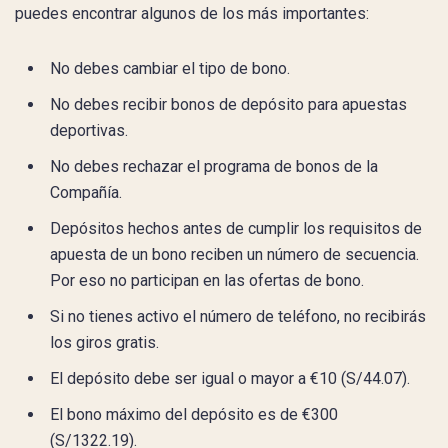
puedes encontrar algunos de los más importantes:
No debes cambiar el tipo de bono.
No debes recibir bonos de depósito para apuestas
deportivas.
No debes rechazar el programa de bonos de la
Compañía.
Depósitos hechos antes de cumplir los requisitos de
apuesta de un bono reciben un número de secuencia.
Por eso no participan en las ofertas de bono.
Si no tienes activo el número de teléfono, no recibirás
los giros gratis.
El depósito debe ser igual o mayor a €10 (S/44.07).
El bono máximo del depósito es de €300
(S/1322.19).