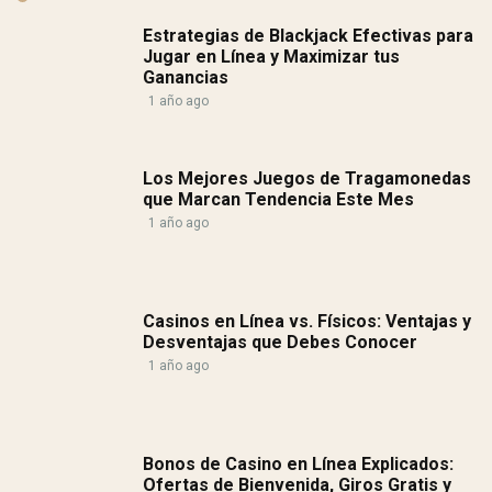
Estrategias de Blackjack Efectivas para
Jugar en Línea y Maximizar tus
Ganancias
1 año ago
Los Mejores Juegos de Tragamonedas
que Marcan Tendencia Este Mes
1 año ago
Casinos en Línea vs. Físicos: Ventajas y
Desventajas que Debes Conocer
1 año ago
Bonos de Casino en Línea Explicados:
Ofertas de Bienvenida, Giros Gratis y