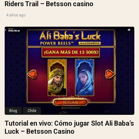
Riders Trail – Betsson casino
4 años ago
Blog
Chile
Tutorial en vivo: Cómo jugar Slot Ali Baba’s
Luck – Betsson Casino