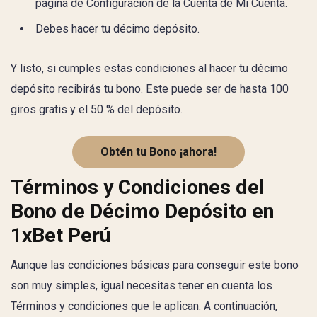
página de Configuración de la Cuenta de Mi Cuenta.
Debes hacer tu décimo depósito.
Y listo, si cumples estas condiciones al hacer tu décimo
depósito recibirás tu bono. Este puede ser de hasta 100
giros gratis y el 50 % del depósito.
Obtén tu Bono ¡ahora!
Términos y Condiciones del
Bono de Décimo Depósito en
1xBet Perú
Aunque las condiciones básicas para conseguir este bono
son muy simples, igual necesitas tener en cuenta los
Términos y condiciones que le aplican. A continuación,